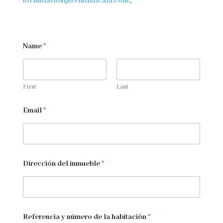
formularios@rentinalcala.com
。
Name
*
First
Last
Email
*
Dirección del inmueble
*
Referencia y número de la habitación
*