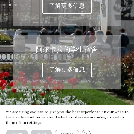
了解更多信息
阿尔卡拉的学生宿舍
了解更多信息
We are using cookies to give you the best experience on our website.
You can find out more about which cookies we are using or switch
them off in
settings
.
Close GDPR Cookie Banner