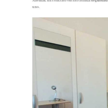
Además, un contrato escrito brinda
seguridad 
uno.