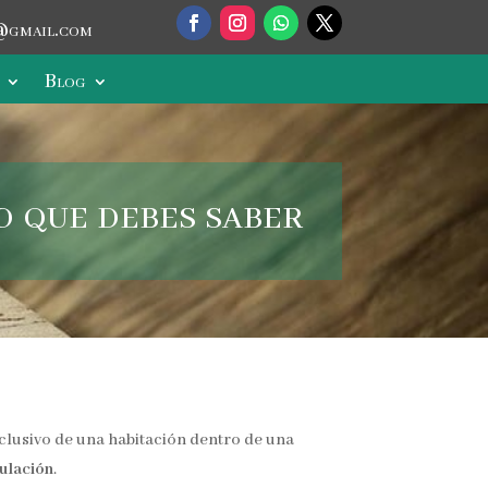
@gmail.com
Blog
o que debes saber
clusivo de una habitación dentro de una
gulación
.