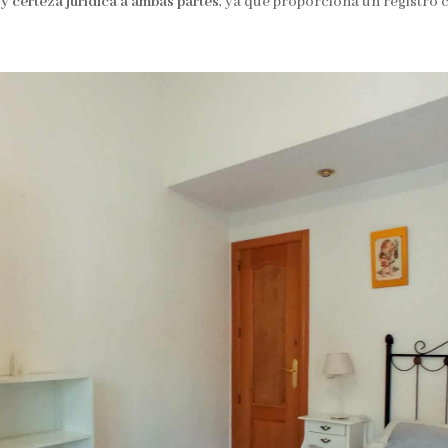
y certeza jurídica a ambas partes
, ya que proporciona un registro 