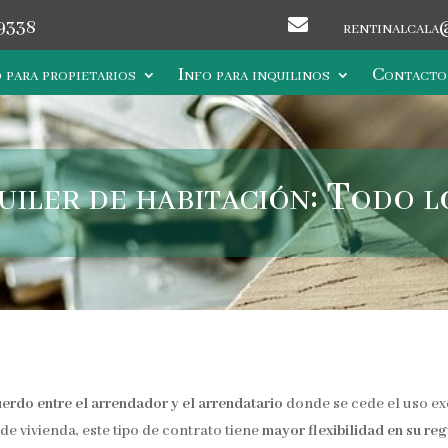

9338
rentinalcala
 para propietarios
Info para inquilinos
Contacto
iler de habitación: Todo l
erdo entre el arrendador y el arrendatario
donde se cede el uso ex
 de vivienda, este tipo de contrato tiene
mayor flexibilidad en su re