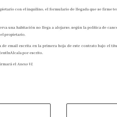
opietario con el inquilino, el formulario de llegada que se firme
serva una habitación no llega a alojarse, según la política de ca
l propietario.
ta de email escrita en la primera hoja de este contrato bajo el t
RentInAlcala por escrito.
firmará el
Anexo
VI
.