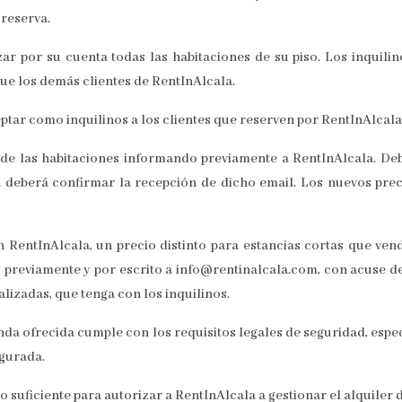
 reserva.
ar por su cuenta todas las habitaciones de su piso. Los inquili
ue los demás clientes de RentInAlcala.
tar como inquilinos a los clientes que reserven por RentInAlcala
s de las habitaciones informando previamente a RentInAlcala. De
eberá confirmar la recepción de dicho email. Los nuevos preci
n RentInAlcala, un precio distinto para estancias cortas que ve
reviamente y por escrito a info@rentinalcala.com, con acuse de r
alizadas, que tenga con los inquilinos.
nda ofrecida cumple con los requisitos legales de seguridad, espec
egurada.
co suficiente para autorizar a RentInAlcala a gestionar el alquiler d