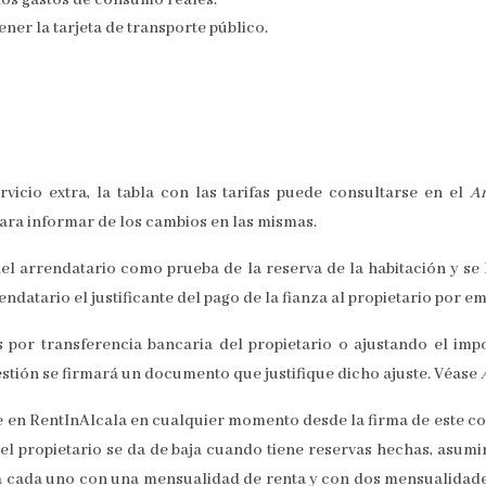
ner la tarjeta de transporte público.
ervicio extra, la tabla con las tarifas puede consultarse en el
A
para informar de los cambios en las mismas.
del arrendatario como prueba de la reserva de la habitación y se 
datario el justificante del pago de la fianza al propietario por em
 por transferencia bancaria del propietario o ajustando el impo
gestión se firmará un documento que justifique dicho ajuste. Véase
le en RentInAlcala en cualquier momento desde la firma de este c
el propietario se da de baja cuando tiene reservas hechas, asumirá
a cada uno con una mensualidad de renta y con dos mensualidades