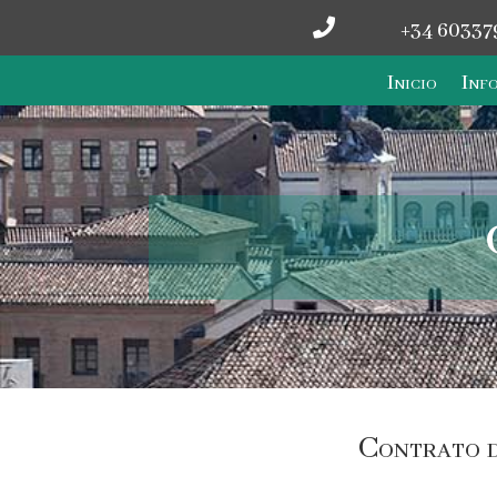

+34 60337
Inicio
Info
Contrato d