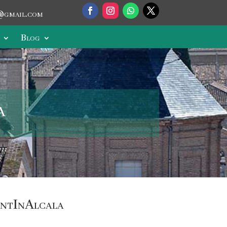
@gmail.com
Blog
a
entInAlcala