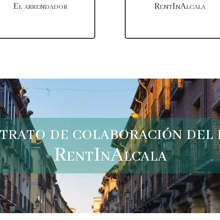
El arrendador
RentInAlcala
trato de colaboración del 
RentInAlcala