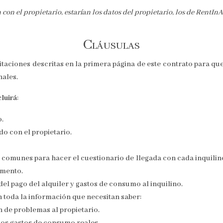
con el propietario, estarían los datos del propietario, los de RentInA
Cláusulas
bitaciones descritas en la primera página de este contrato para qu
nales.
cluirá
:
o.
o con el propietario.
 comunes para hacer el cuestionario de llegada con cada inquilino.
amento.
el pago del alquiler y gastos de consumo al inquilino.
on toda la información que necesitan saber:
n de problemas al propietario.
los gastos de consumo reales.