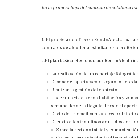
En la primera hoja del contrato de colaboración 
El propietario ofrece a RentInAlcala las ha
contratos de alquiler a estudiantes o profesio
2.
El plan básico efectuado por RentInAlcala in
La realización de un reportaje fotográfic
Enseñar el apartamento, según lo acordad
Realizar la gestión del contrato.
Hacer una vista a cada habitación y zonas
semana desde la llegada de este al apart
Envío de un email mensual recordatorio d
El envío a los inquilinos de un dossier c
Sobre la revisión inicial y comunicació
Consejos para disminuir el importe de 