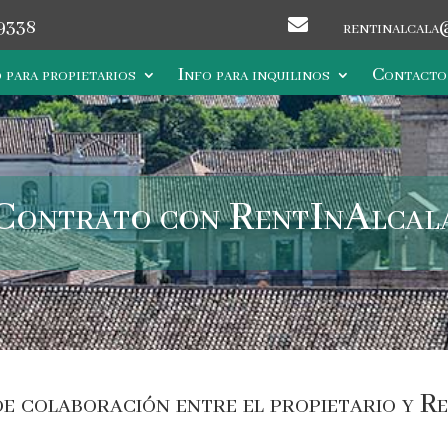

9338
rentinalcala
 para propietarios
Info para inquilinos
Contacto
Contrato con RentInAlcal
e colaboración entre el propietario y R