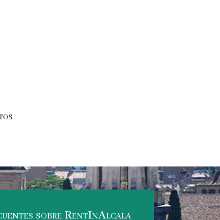
atos
cuentes sobre RentInAlcala