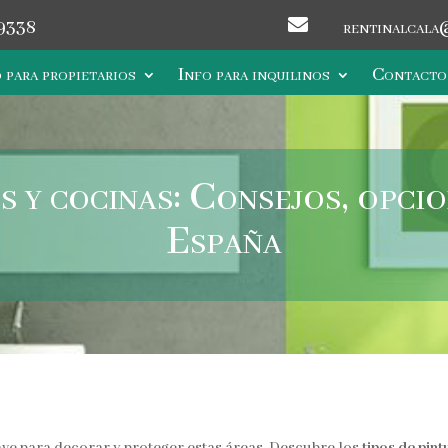

9338
rentinalcala
 para propietarios
Info para inquilinos
Contacto
 y cocinas: Consejos, opcio
España
lave para decorar y proteger estas áreas. Descubre los
tipos de pint