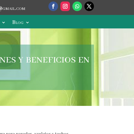
@gmail.com
Blog
nes y beneficios en
ura para paredes, azulejos y techos
.