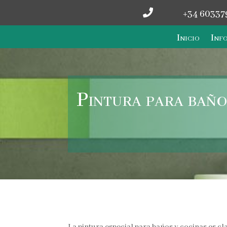

+34 60337
Inicio
Info
Pintura para baños
La pintura especial para baños y cocinas es c