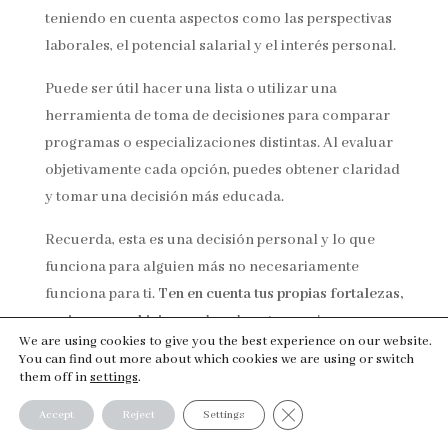
teniendo en cuenta aspectos como las perspectivas
laborales, el potencial salarial y el interés personal.
Puede ser útil hacer una lista o utilizar una
herramienta de toma de decisiones para comparar
programas o especializaciones distintas. Al evaluar
objetivamente cada opción, puedes obtener claridad
y tomar una decisión más educada.
Recuerda, esta es una decisión personal y lo que
funciona para alguien más no necesariamente
funciona para ti.
Ten en cuenta tus propias fortalezas,
pasiones y ambiciones
al evaluar tus opciones.
We are using cookies to give you the best experience on our website.
You can find out more about which cookies we are using or switch
Tomar una decisión sobre qué estudiar puede ser
them off in
settings
.
una tarea desafiante, pero es importante
confiar en ti
Close GDPR Cookie Banner
Accept
Reject
Settings
mismo y tener confianza en tu elección.
Después de