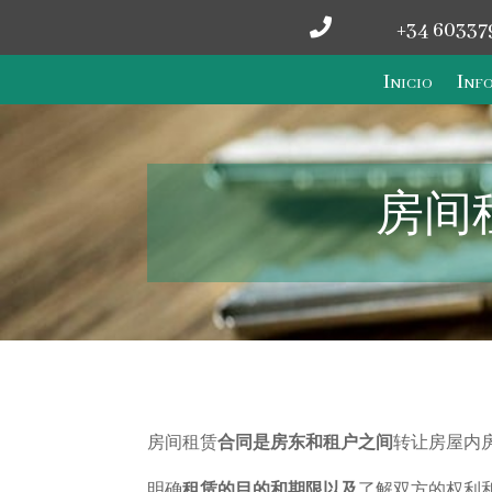

+34 60337
Inicio
Info
房间
房间租赁
合同是房东和租户之间
转让房屋内
明确
租赁的目的和期限以及
了解双方的权利